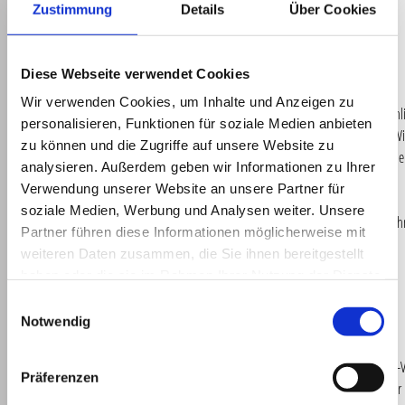
Zustimmung
Details
Über Cookies
Urheber/Rechteverwalter herstellen.
Abmahnung
Diese Webseite verwendet Cookies
Im Falle von wettbewerbsrechtlichen,
Wir verwenden Cookies, um Inhalte und Anzeigen zu
domainrechtlichen, urheberrechtlichen oder ähnl
personalisieren, Funktionen für soziale Medien anbieten
Problemen bitten wir Sie, uns zu kontaktieren. Wi
zu können und die Zugriffe auf unsere Website zu
werden die Inhalte umgehend entfernen und alle
analysieren. Außerdem geben wir Informationen zu Ihrer
rechtlich zulässigen Angaben zum Verursacher
Verwendung unserer Website an unsere Partner für
bereitstellen. Die Kostennote einer anwaltlichen
soziale Medien, Werbung und Analysen weiter. Unsere
Abmahnung ohne vorhergehende Kontaktaufnah
Partner führen diese Informationen möglicherweise mit
der Firma BCÖ wird im Sinne der
weiteren Daten zusammen, die Sie ihnen bereitgestellt
Schadensminderungspflicht als unbegründet
haben oder die sie im Rahmen Ihrer Nutzung der Dienste
zurückgewiesen.
gesammelt haben.
Einwilligungsauswahl
Notwendig
Beschwerdeverfahren
Online-Streitbeilegung gemäß Art. 14 Abs. 1 ODR-
Präferenzen
Europäische Kommission stellt eine Plattform zur