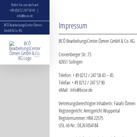
Zum
Rufen Sie uns doch an!
Inhalt
+49 (0)212 247 58 43
|
info@bcoe.de
springen
Impressum
BCÖ BearbeitungsCenter Özmen
GmbH & Co. KG
BCÖ BearbeitungsCenter Özmen GmbH & Co. KG
Cronenberger Str. 73
42651 Solingen
Telefon: + 49 0212 / 247 58 43 – 45
Telefax: + 49 0212 / 247 57 90
eMail : Info@bcoe.de
Vertretungsberechtigter Inhaberin: Farahi Özmen
Registergericht: Amtsgericht Wuppertal
Registernummer: HRA 22575
USt.-Id-Nr.: DE261054184